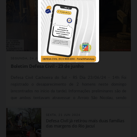
SEGUNDA, 24 JUN 2024
Boletim Defesa Civil - 23 de junho
Defesa Civil Cachoeira do Sul - RS Dia 23/06/24 - 14h Foi
registrado o desaparecimento de 2 homens neste domingo
(encontrados no início da tarde). Informações preliminares são de
que ambos tentavam atravessar o Arroio São Nicolau, sendo
arrastados pela correnteza, ficando presos a galhos de árvores. A
equipe do Corpo de Bombeiros se deslocou para ao ponto indicado
SEXTA, 21 JUN 2024
e fez o resgate dos homens. Ainda não há maiores...
Defesa Civil já retirou mais duas famílias
das margens do Rio Jacuí