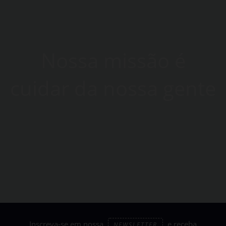
Nossa missão é
cuidar da nossa gente
Inscreva-se em nossa
e receba
NEWSLETTER